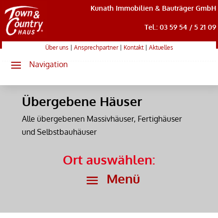
Kunath Immobilien & Bauträger GmbH
Tel.: 03 59 54 / 5 21 09
Über uns
|
Ansprechpartner
|
Kontakt
|
Aktuelles
Übergebene Häuser
Alle übergebenen Massivhäuser, Fertighäuser
und Selbstbauhäuser
Ort auswählen: