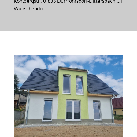
Kohlbergstr., 01833 Dürrröhrsdorf-Dittersbach OT
Wünschendorf