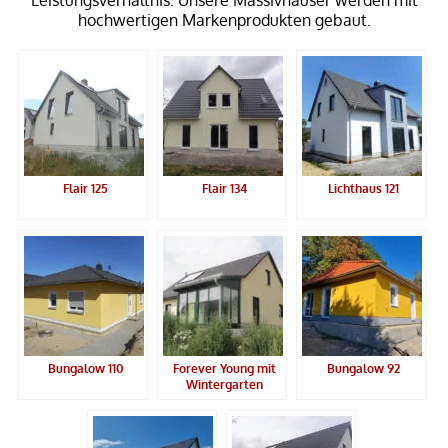
hochwertigen Markenprodukten gebaut.
Flair 125
Flair 134
Lichthaus 121
Bungalow 110
Forever Young mit
Bungalow 92
Wintergarten