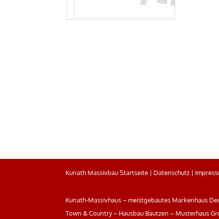
Kunath Massivbau Startseite
|
Datenschutz
|
Impres
Kunath-Massivhaus – meistgebautes Markenhaus Deu
Town & Country – Hausbau Bautzen – Musterhaus Gr