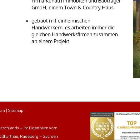
Firma Kunath Immobilen und Bauträger
GmbH, einem Town & Country Haus
gebaut mit einheimischen
Handwerkern, es arbeiten immer die
gleichen Handwerksfirmen zusammen
an einem Projekt
sum
|
Sitemap
tschlands – Ihr Eigenheim vom
oßharthau, Radeberg – Sachsen