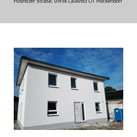
Pulsnitzer Straße, 01936 Laußnitz OT Höckendorf