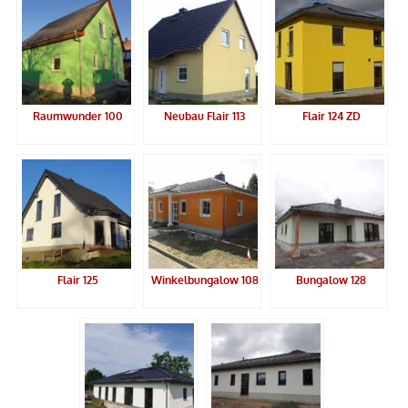
Raumwunder 100
Neubau Flair 113
Flair 124 ZD
Flair 125
Winkelbungalow 108
Bungalow 128