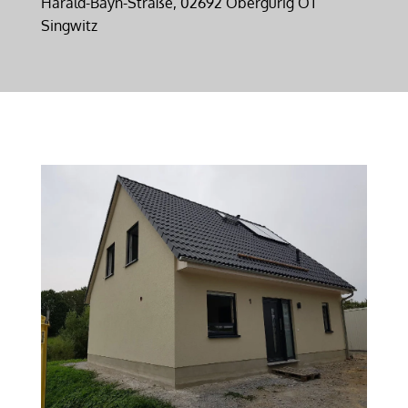
Harald-Bayn-Straße, 02692 Obergurig OT
Singwitz