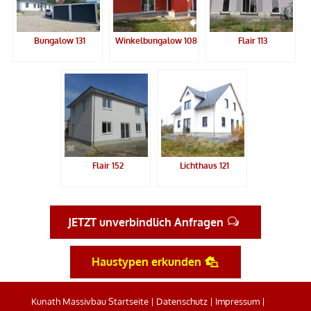
Bungalow 131
Winkelbungalow 108
Flair 113
Flair 152
Lichthaus 121
JETZT unverbindlich Anfragen
Haustypen erkunden
Kunath Massivbau Startseite
|
Datenschutz
|
Impressum
|