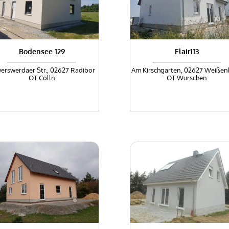
Bodensee 129
Flair113
erswerdaer Str., 02627 Radibor
Am Kirschgarten, 02627 Weißen
OT Cölln
OT Wurschen