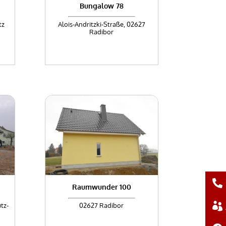
Bungalow 78
tz
Alois-Andritzki-Straße, 02627
Radibor
Raumwunder 100
tz-
02627 Radibor