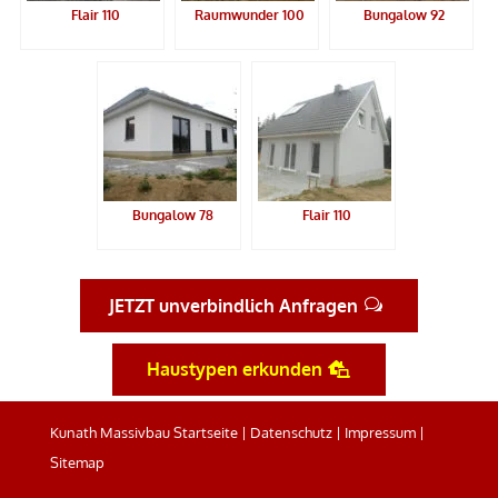
Flair 110
Raumwunder 100
Bungalow 92
Bungalow 78
Flair 110
JETZT unverbindlich Anfragen
Haustypen erkunden
Kunath Massivbau Startseite
|
Datenschutz
|
Impressum
|
Sitemap