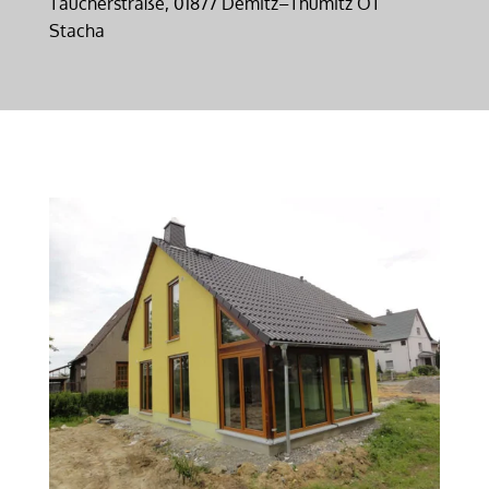
Taucherstraße, 01877 Demitz–Thumitz OT
Stacha