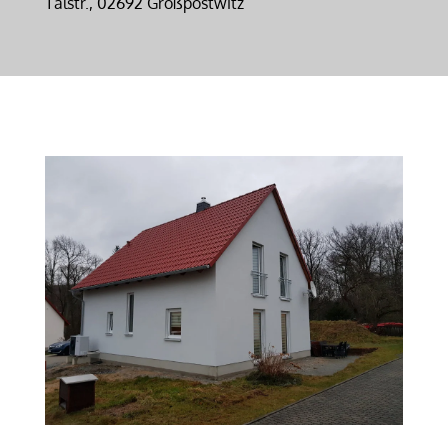
Talstr., 02692 Großpostwitz