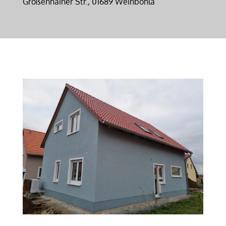
Großenhainer Str., 01689 Weinböhla