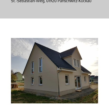
St.-Sebastian-Weg, 01920 Panschwitz-Kuckau