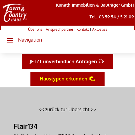
Kunath Immobilien & Bauträger GmbH
Tel.: 03 59 54 / 5 21 09
Über uns
|
Ansprechpartner
|
Kontakt
|
Aktuelles
JETZT unverbindlich Anfragen
Haustypen erkunden
<< zurück zur Übersicht >>
Flair134