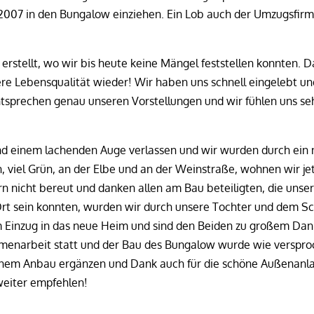
07 in den Bungalow einziehen. Ein Lob auch der Umzugsfirma
erstellt, wo wir bis heute keine Mängel feststellen konnten. D
 Lebensqualität wieder! Wir haben uns schnell eingelebt und
sprechen genau unseren Vorstellungen und wir fühlen uns sehr
 einem lachenden Auge verlassen und wir wurden durch ein 
viel Grün, an der Elbe und an der Weinstraße, wohnen wir jet
rn nicht bereut und danken allen am Bau beteiligten, die uns
Ort sein konnten, wurden wir durch unsere Tochter und dem Sc
m Einzug in das neue Heim und sind den Beiden zu großem Dan
enarbeit statt und der Bau des Bungalow wurde wie versproch
inem Anbau ergänzen und Dank auch für die schöne Außenanl
weiter empfehlen!