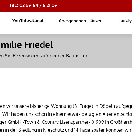
Tel.: 03 59 54 / 5 21 09
YouTube-Kanal
übergebenen Häuser
Haust
milie Friedel
en Sie Rezensionen zufriedener Bauherren
en wir unsere bisherige Wohnung (3. Etage) in Döbeln aufgeg
Wir haben uns schon in einem etwas betagten Alter entschlos
ger GmbH -Town & Country Lizenzpartner- 01909 in Großharth
in der Siedlung in Nieschütz und 14 Tage später konnten wir 