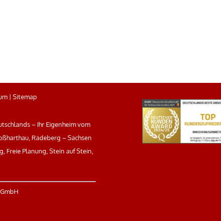
sum
|
Sitemap
tschlands – Ihr Eigenheim vom
oßharthau, Radeberg – Sachsen
, Freie Planung, Stein auf Stein,
r GmbH