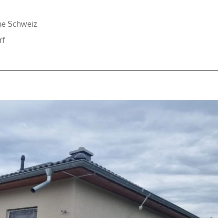
he Schweiz
rf