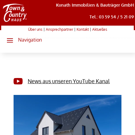
Kunath Immobilien & Bauträger GmbH
Tel.: 03 59 54 / 5 21 09
Über uns
|
Ansprechpartner
|
Kontakt
|
Aktuelles

News aus unseren YouTube Kanal