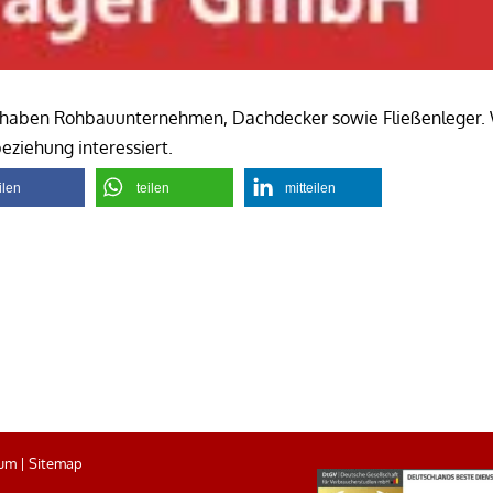
orhaben Rohbauunternehmen, Dachdecker sowie Fließenleger. 
beziehung interessiert.
ilen
teilen
mitteilen
sum
|
Sitemap